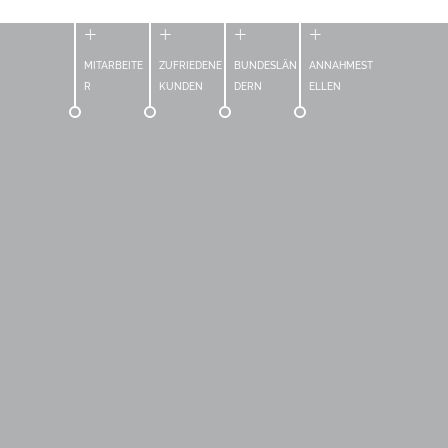
+
+
+
+
MITARBEITE
ZUFRIEDENE
BUNDESLÄN
ANNAHMEST
R
KUNDEN
DERN
ELLEN