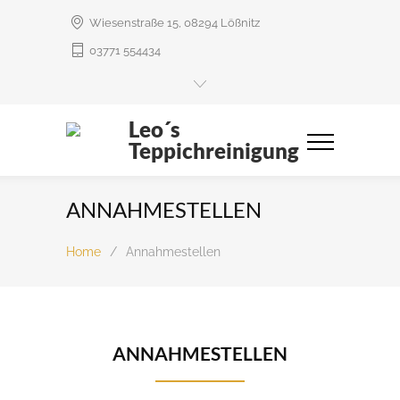
Wiesenstraße 15, 08294 Lößnitz
03771 554434
Leo´s
Teppichreinigung
ANNAHMESTELLEN
Home
/
Annahmestellen
ANNAHMESTELLEN