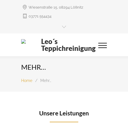
Wiesenstraße 15, 08294 Lößnitz
03771 554434
Leo´s
Teppichreinigung
MEHR…
Home
/
Mehr…
Unsere Leistungen